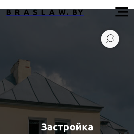
B R A S L A W. BY
Застройка