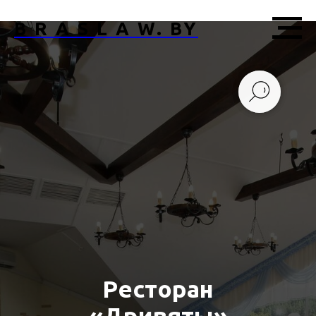
B R A S L A W. BY
Ресторан
«Дривяты»