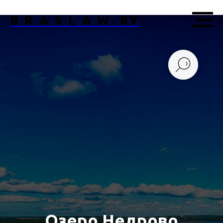
B R A S L A W. BY
Озеро Недрово