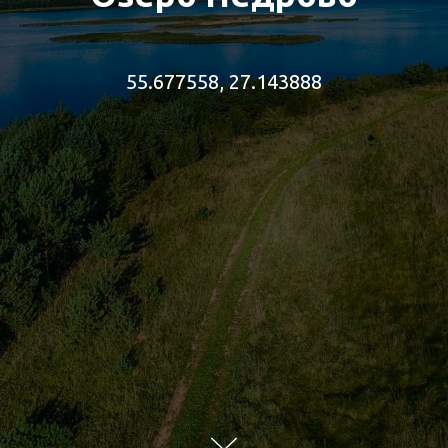
55.677558, 27.143888