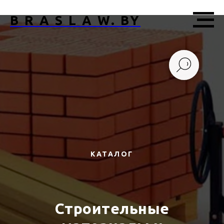
B R A S L A W. BY
КАТАЛОГ
Строительные