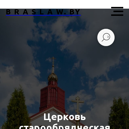
B R A S L A W. BY
Церковь
старообрядческая