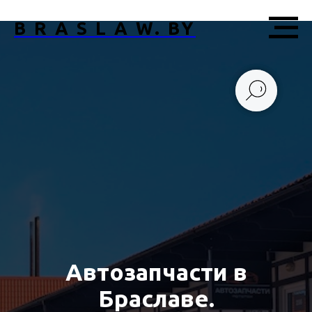
B R A S L A W. BY
Автозапчасти в
Браславе.